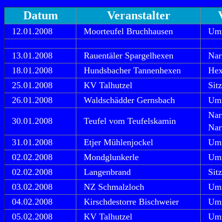
Datum
Veranstalter
12.01.2008
Moorteufel Bruchhausen
Um
13.01.2008
Rauentäler Spargelhexen
Nar
18.01.2008
Hundsbacher Tannenhexen
Hex
25.01.2008
KV Talhutzel
Sit
26.01.2008
Waldschädder Gernsbach
Um
Nar
30.01.2008
Teufel vom Teufelskamin
Nar
31.01.2008
Etjer Mühlenjockel
Um
02.02.2008
Mondglunkerle
Um
02.02.2008
Langenbrand
Sit
03.02.2008
NZ Schmalzloch
Um
04.02.2008
Kirschdestorre Bischweier
Um
05.02.2008
KV Talhutzel
Um